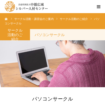
ーム
サークル活動・講習会のご案内
サークル活動のご紹介
パソ
センターのご紹介
コンサークル
サークル
会員登録ご希望の方へ
活動のご
パソコンサークル
紹介
お仕事情報
お仕事依頼の方へ
パソコンサークル