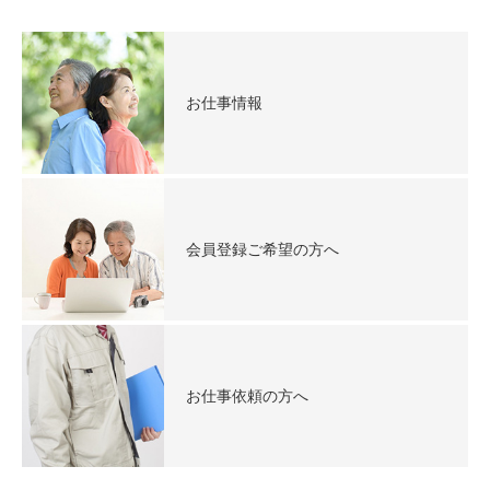
お仕事情報
会員登録ご希望の方へ
お仕事依頼の方へ