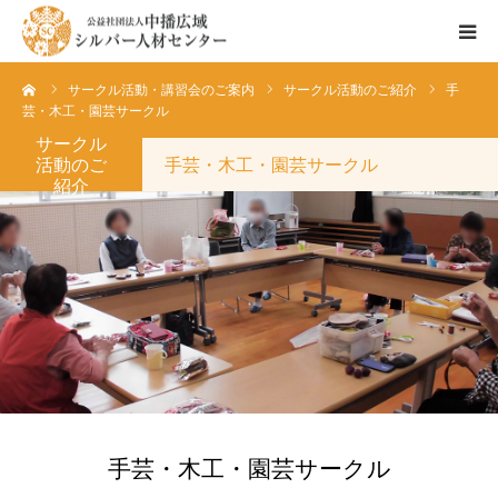
ーム
サークル活動・講習会のご案内
サークル活動のご紹介
手
センターのご紹介
芸・木工・園芸サークル
サークル
会員登録ご希望の方へ
活動のご
手芸・木工・園芸サークル
紹介
お仕事情報
お仕事依頼の方へ
手芸・木工・園芸サークル