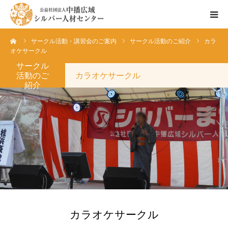
ーム
サークル活動・講習会のご案内
サークル活動のご紹介
カラ
センターのご紹介
オケサークル
サークル
会員登録ご希望の方へ
活動のご
カラオケサークル
紹介
お仕事情報
お仕事依頼の方へ
カラオケサークル