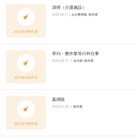
清掃（介護施設）
2026.06.4
お仕事情報
,
軽作業
草刈・農作業等の外仕事
2024.08.31
未分類
,
軽作業
墓掃除
2024.07.26
軽作業