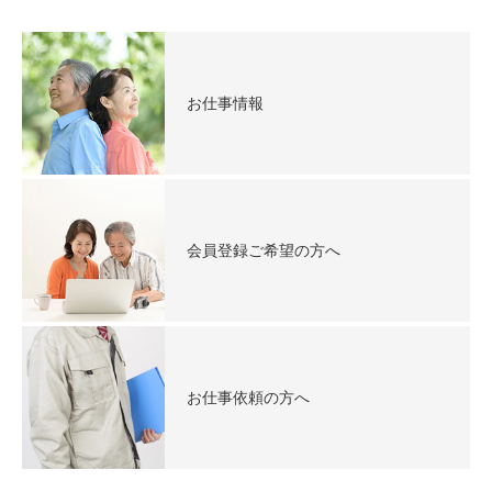
お仕事情報
会員登録ご希望の方へ
お仕事依頼の方へ