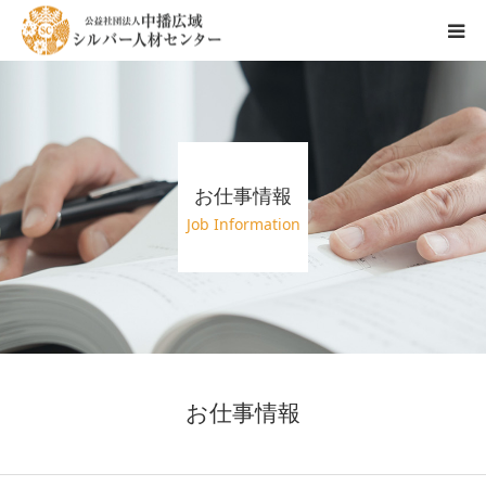
センターのご紹介
会員登録ご希望の方へ
お仕事情報
お仕事情報
Job Information
お仕事依頼の方へ
お仕事情報